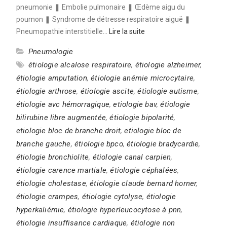
pneumonie ❚ Embolie pulmonaire ❚ Œdème aigu du
poumon ❚ Syndrome de détresse respiratoire aiguë ❚
Pneumopathie interstitielle…
Lire la suite
Pneumologie
étiologie alcalose respiratoire
,
étiologie alzheimer
,
étiologie amputation
,
étiologie anémie microcytaire
,
étiologie arthrose
,
étiologie ascite
,
étiologie autisme
,
étiologie avc hémorragique
,
etiologie bav
,
étiologie
bilirubine libre augmentée
,
étiologie bipolarité
,
etiologie bloc de branche droit
,
etiologie bloc de
branche gauche
,
étiologie bpco
,
étiologie bradycardie
,
étiologie bronchiolite
,
étiologie canal carpien
,
étiologie carence martiale
,
étiologie céphalées
,
étiologie cholestase
,
étiologie claude bernard horner
,
étiologie crampes
,
étiologie cytolyse
,
étiologie
hyperkaliémie
,
étiologie hyperleucocytose à pnn
,
étiologie insuffisance cardiaque
,
étiologie non