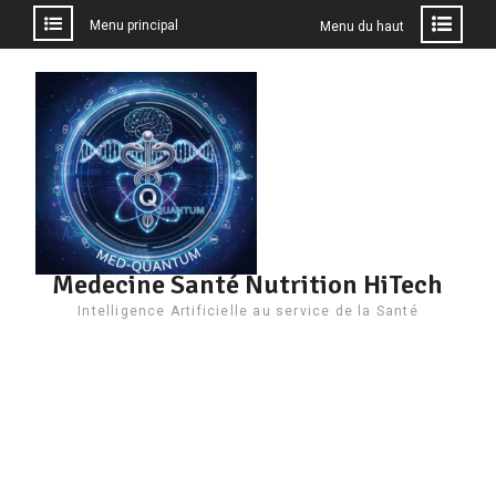
Menu principal
Menu du haut
Aller
au
contenu
Medecine Santé Nutrition HiTech
Intelligence Artificielle au service de la Santé