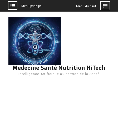
Menu principal
Menu du haut
Aller
au
contenu
Medecine Santé Nutrition HiTech
Intelligence Artificielle au service de la Santé