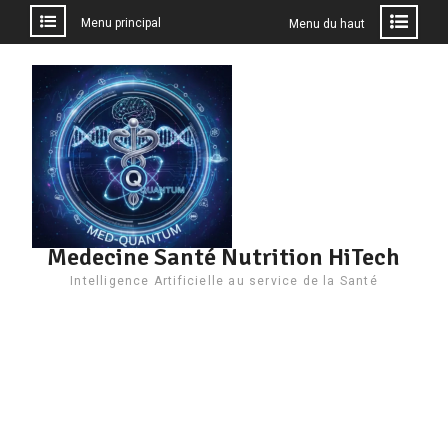
Menu principal
Menu du haut
Aller
au
contenu
Medecine Santé Nutrition HiTech
Intelligence Artificielle au service de la Santé