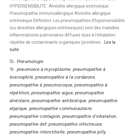
HYPERSENSIBILITE : Alvéolite allergique extrinsèque :
Pneumopathie immunoallergique Alvéolite allergique
extrinsèque Définition: Les pneumopathies d'hypersensibilité
(ou alveolites allergiques extrinseques) sont des maladies
inflammatoires pulmonaires diffuses dues à l'inhalation
répétée de contaminants organiques (protéines…
Lire la
suite
Pneumologie
pneumonie à mycoplasme
,
pneumopathie à
éosinophile
,
pneumopathie à la cordarone
,
pneumopathie à pneumocoque
,
pneumopathie à
répétition
,
pneumopathie aigue
,
pneumopathie
alvéolaire
,
pneumopathie antibiotique
,
pneumopathie
atypique
,
pneumopathie communautaire
,
pneumopathie contagion
,
pneumopathie d'inhalation
,
pneumopathie def
,
pneumopathie infectieuse
,
pneumopathie interstitielle
,
pneumopathie pilly
,