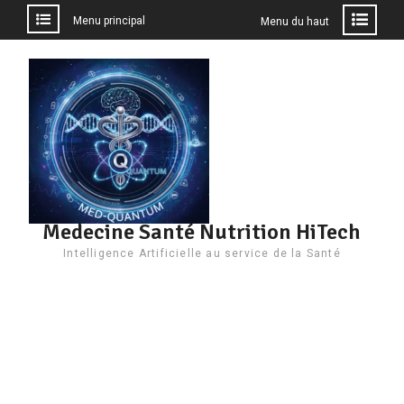
Menu principal
Menu du haut
Aller
au
contenu
Medecine Santé Nutrition HiTech
Intelligence Artificielle au service de la Santé