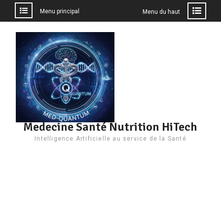
Menu principal
Menu du haut
Aller
au
contenu
Medecine Santé Nutrition HiTech
Intelligence Artificielle au service de la Santé