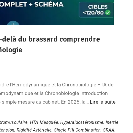
u-delà du brassard comprendre
iologie
endre l'Hémodynamique et la Chronobiologie HTA de
Hémodynamique et la Chronobiologie Introduction
ne simple mesure au cabinet. En 2025, la…
Lire la suite
bromusculaire
,
HTA Masquée
,
Hyperaldostéronisme
,
Inertie
tension
,
Rigidité Artérielle
,
Single Pill Combination
,
SRAA
,