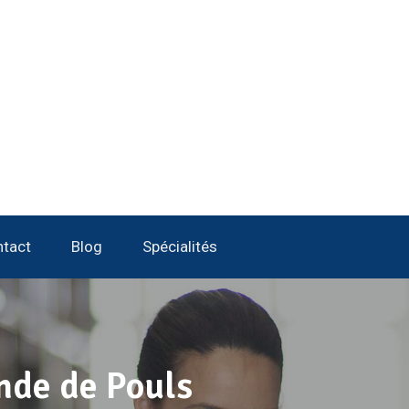
tact
Blog
Spécialités
nde de Pouls