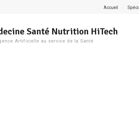
Accueil
Spéci
ecine Santé Nutrition HiTech
igence Artificielle au service de la Santé