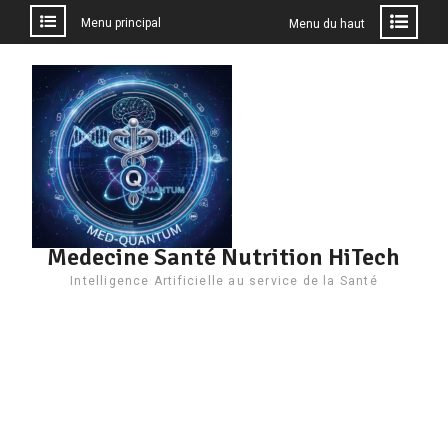
Menu principal
Menu du haut
Aller
au
contenu
Medecine Santé Nutrition HiTech
Intelligence Artificielle au service de la Santé