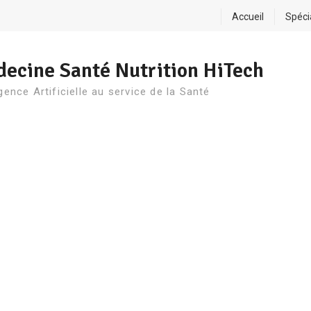
Accueil
Spéci
ecine Santé Nutrition HiTech
igence Artificielle au service de la Santé