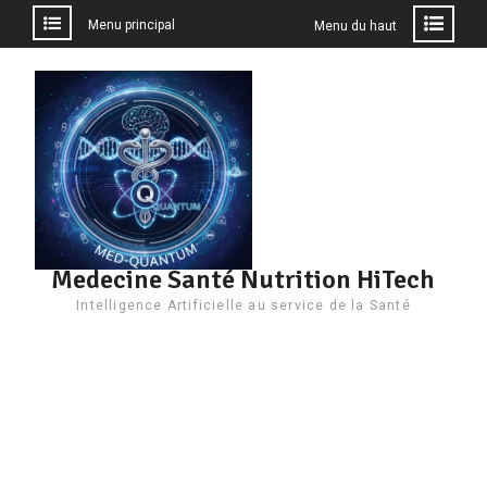
Menu principal
Menu du haut
Aller
au
contenu
Medecine Santé Nutrition HiTech
Intelligence Artificielle au service de la Santé