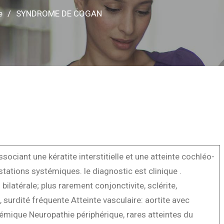
e
SYNDROME DE COGAN
sociant une kératite interstitielle et une atteinte cochléo-
stations systémiques. le diagnostic est clinique .
u bilatérale; plus rarement conjonctivite, sclérite,
es, surdité fréquente Atteinte vasculaire: aortite avec
témique Neuropathie périphérique, rares atteintes du