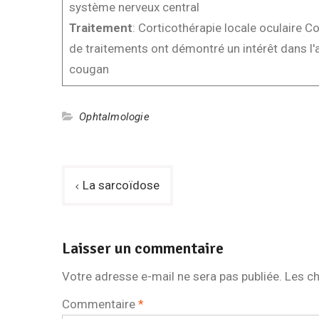
système nerveux central
Traitement
: Corticothérapie locale oculaire 
de traitements ont démontré un intérêt dans l'a
cougan
Ophtalmologie
Navigation
La sarcoïdose
de
l’article
Laisser un commentaire
Votre adresse e-mail ne sera pas publiée.
Les ch
Commentaire
*