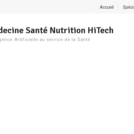
Accueil
Spéci
ecine Santé Nutrition HiTech
igence Artificielle au service de la Santé