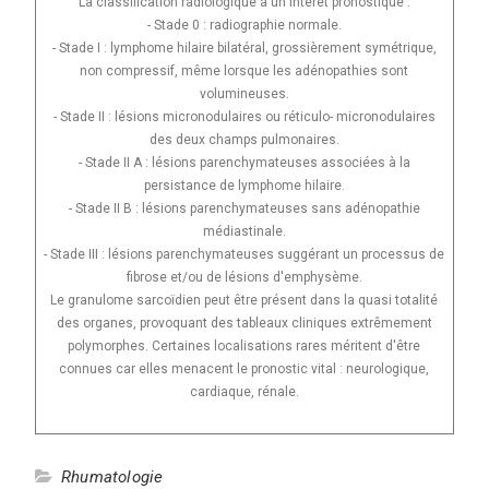
La classification radiologique a un intérêt pronostique :
- Stade 0 : radiographie normale.
- Stade I : lymphome hilaire bilatéral, grossièrement symétrique,
non compressif, même lorsque les adénopathies sont
volumineuses.
- Stade II : lésions micronodulaires ou réticulo- micronodulaires
des deux champs pulmonaires.
- Stade II A : lésions parenchymateuses associées à la
persistance de lymphome hilaire.
- Stade II B : lésions parenchymateuses sans adénopathie
médiastinale.
- Stade III : lésions parenchymateuses suggérant un processus de
fibrose et/ou de lésions d'emphysème.
Le granulome sarcoïdien peut être présent dans la quasi totalité
des organes, provoquant des tableaux cliniques extrêmement
polymorphes. Certaines localisations rares méritent d'être
connues car elles menacent le pronostic vital : neurologique,
cardiaque, rénale.
Rhumatologie