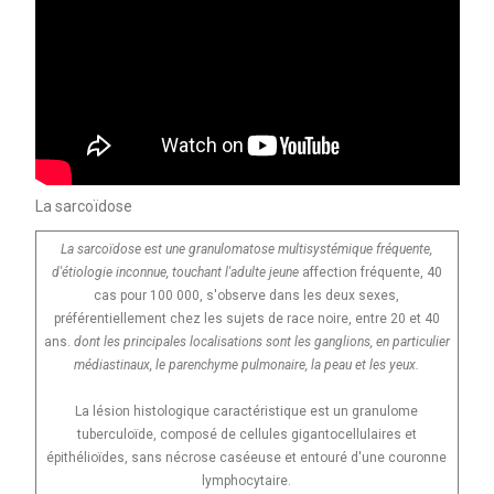
La sarcoïdose
La sarcoïdose est une granulomatose multisystémique fréquente,
d'étiologie inconnue, touchant l'adulte jeune
affection fréquente, 40
cas pour 100 000, s'observe dans les deux sexes,
préférentiellement chez les sujets de race noire, entre 20 et 40
ans.
dont les principales localisations sont les ganglions, en particulier
médiastinaux, le parenchyme pulmonaire, la peau et les yeux.
La lésion histologique caractéristique est un granulome
tuberculoïde, composé de cellules gigantocellulaires et
épithélioïdes, sans nécrose caséeuse et entouré d'une couronne
lymphocytaire.