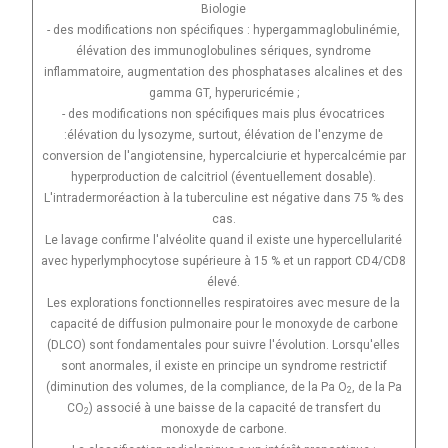
Biologie
- des modifications non spécifiques : hypergammaglobulinémie,
élévation des immunoglobulines sériques, syndrome
inflammatoire, augmentation des phosphatases alcalines et des
gamma GT, hyperuricémie ;
- des modifications non spécifiques mais plus évocatrices
:élévation du lysozyme, surtout, élévation de l'enzyme de
conversion de l'angiotensine, hypercalciurie et hypercalcémie par
hyperproduction de calcitriol (éventuellement dosable).
L'intradermoréaction à la tuberculine est négative dans 75 % des
cas.
Le lavage confirme l'alvéolite quand il existe une hypercellularité
avec hyperlymphocytose supérieure à 15 % et un rapport CD4/CD8
élevé.
Les explorations fonctionnelles respiratoires avec mesure de la
capacité de diffusion pulmonaire pour le monoxyde de carbone
(DLCO) sont fondamentales pour suivre l'évolution. Lorsqu'elles
sont anormales, il existe en principe un syndrome restrictif
(diminution des volumes, de la compliance, de la Pa O
, de la Pa
2
CO
) associé à une baisse de la capacité de transfert du
2
monoxyde de carbone.