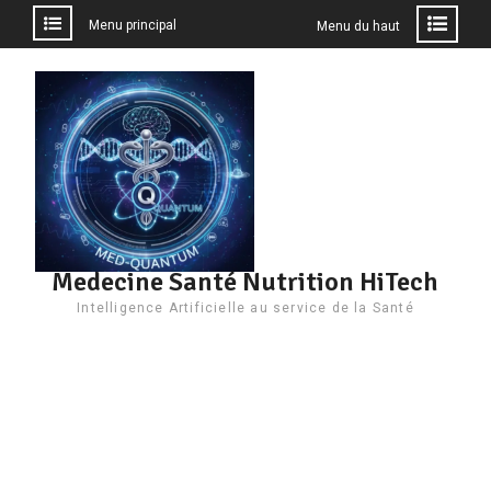
Menu principal
Menu du haut
Aller
au
contenu
Medecine Santé Nutrition HiTech
Intelligence Artificielle au service de la Santé