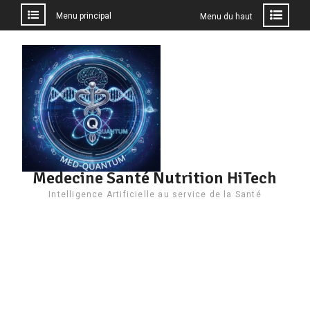
Menu principal
Menu du haut
Aller
au
contenu
Medecine Santé Nutrition HiTech
Intelligence Artificielle au service de la Santé