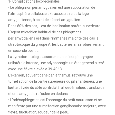
1- Complications locorégionales :
• Le phlegmon périamygdalien est une suppuration de
l’atmosphère celluleuse extracapsulaire de la loge
amygdalienne, à point de départ amygdalien.
Dans 80% des cas, il est de localisation antéro-supérieure.
L’agent microbien habituel de ces phlegmons
périamygdaliens est dans l’immense majorité des cas le
streptocoque du groupe A, les bactéries anaérobies venant
en seconde position.
La symptomatologie associe une douleur pharyngée
unilatérale intense, une odynophagie, un état général altéré
avec une fièvre élevée à 39-40 °C.
L’examen, souvent gêné par le trismus, retrouve une
tuméfaction de la partie supérieure du pilier antérieur, une
luette déviée du côté controlatéral, oedématiée, translucide
et une amygdale refoulée en dedans.
• L’adénophlegmon est l’apanage du petit nourrisson et se
manifeste par une tuméfaction ganglionnaire majeure, avec
fièvre, fluctuation, rougeur de la peau.