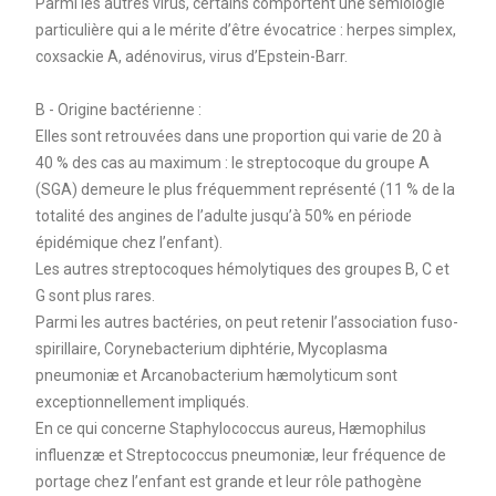
Parmi les autres virus, certains comportent une sémiologie
particulière qui a le mérite d’être évocatrice : herpes simplex,
coxsackie A, adénovirus, virus d’Epstein-Barr.
B - Origine bactérienne :
Elles sont retrouvées dans une proportion qui varie de 20 à
40 % des cas au maximum : le streptocoque du groupe A
(SGA) demeure le plus fréquemment représenté (11 % de la
totalité des angines de l’adulte jusqu’à 50% en période
épidémique chez l’enfant).
Les autres streptocoques hémolytiques des groupes B, C et
G sont plus rares.
Parmi les autres bactéries, on peut retenir l’association fuso-
spirillaire, Corynebacterium diphtérie, Mycoplasma
pneumoniæ et Arcanobacterium hæmolyticum sont
exceptionnellement impliqués.
En ce qui concerne Staphylococcus aureus, Hæmophilus
influenzæ et Streptococcus pneumoniæ, leur fréquence de
portage chez l’enfant est grande et leur rôle pathogène