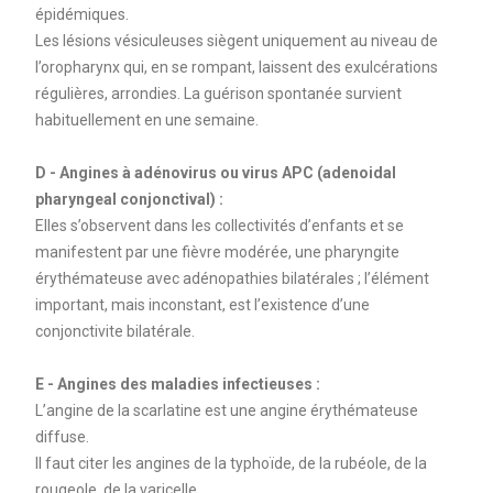
épidémiques.
Les lésions vésiculeuses siègent uniquement au niveau de
l’oropharynx qui, en se rompant, laissent des exulcérations
régulières, arrondies. La guérison spontanée survient
habituellement en une semaine.
D - Angines à adénovirus ou virus APC (adenoidal
pharyngeal conjonctival) :
Elles s’observent dans les collectivités d’enfants et se
manifestent par une fièvre modérée, une pharyngite
érythémateuse avec adénopathies bilatérales ; l’élément
important, mais inconstant, est l’existence d’une
conjonctivite bilatérale.
E - Angines des maladies infectieuses :
L’angine de la scarlatine est une angine érythémateuse
diffuse.
Il faut citer les angines de la typhoïde, de la rubéole, de la
rougeole, de la varicelle.