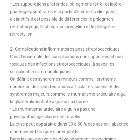
• Les suppurations profondes, phlegmons rétro- et latéro-
pharyngés, sont rares et à partir d’éléments cliniques
distinctifs, il est possible de différencier le phlegmon
rétropharyngé, le phlegmon préstylien et le phlegmon
rétrostylien.
2- Complications inflammatoires post-streptococciques :
C’est l’ensemble des complications non suppurées et non
toxiques des infections streptococciques, à savoir les
complications immunologiques.
On définit des syndromes mineurs comme l’érythème
noueux ou des manifestations articulaires isolées et des
syndromes majeurs comme le rhumatisme articulaire aigu,
la glomérulonéphrite aiguë ou la chorée.
• Le rhumatisme articulaire aigu n’a pas une
physiopathologie clairement établie.
La crise peut apparaître dans 30 à 50 % des cas en l’absence
d’antécédent clinique d’amygdalite.
Dans les pays en voie de développement, on incrimine