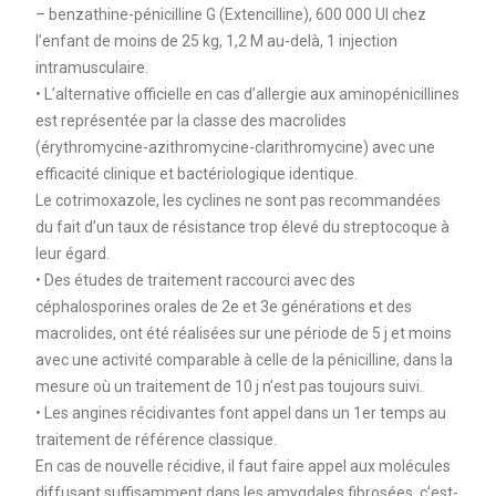
– benzathine-pénicilline G (Extencilline), 600 000 UI chez
l’enfant de moins de 25 kg, 1,2 M au-delà, 1 injection
intramusculaire.
• L’alternative officielle en cas d’allergie aux aminopénicillines
est représentée par la classe des macrolides
(érythromycine-azithromycine-clarithromycine) avec une
efficacité clinique et bactériologique identique.
Le cotrimoxazole, les cyclines ne sont pas recommandées
du fait d’un taux de résistance trop élevé du streptocoque à
leur égard.
• Des études de traitement raccourci avec des
céphalosporines orales de 2e et 3e générations et des
macrolides, ont été réalisées sur une période de 5 j et moins
avec une activité comparable à celle de la pénicilline, dans la
mesure où un traitement de 10 j n’est pas toujours suivi.
• Les angines récidivantes font appel dans un 1er temps au
traitement de référence classique.
En cas de nouvelle récidive, il faut faire appel aux molécules
diffusant suffisamment dans les amygdales fibrosées, c’est-