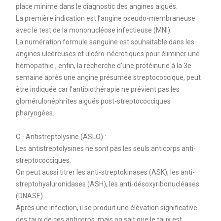
place minime dans le diagnostic des angines aiguës.
La première indication est l’angine pseudo-membraneuse
avec le test de la mononucléose infectieuse (MNI).
La numération formule sanguine est souhaitable dans les
angines ulcéreuses et ulcéro-nécrotiques pour éliminer une
hémopathie ; enfin, la recherche d’une protéinurie à la 3e
semaine après une angine présumée streptococcique, peut
être indiquée car l’antibiothérapie ne prévient pas les
glomérulonéphrites aiguës post-streptococciques
pharyngées.
C - Antistreptolysine (ASLO) :
Les antistreptolysines ne sont pas les seuls anticorps anti-
streptococciques.
On peut aussi titrer les anti-streptokinases (ASK), les anti-
streptohyaluronidases (ASH), les anti-désoxyribonucléases
(DNASE).
Après une infection, il se produit une élévation significative
des taux de ces anticorps, mais on sait que le taux est