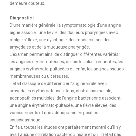
demeure douteux.
Diagnostic :
D’une manière générale, la symptomatologie d’une angine
aiguë associe : une fièvre, des douleurs pharyngées avec
otalgie réflexe, une dysphagie, des modifications des
amygdales et de la muqueuse pharyngée.
L’examen permet ainsi de distinguer différentes variétés :
les angines érythémateuses, de loin les plus fréquentes, les
angines érythémato-pultacées et, enfin, les angines pseudo-
membraneuses ou ulcéreuses.
Il était classique de différencier l’angine virale avec
amygdales érythémateuses, toux, obstruction nasale,
adénopathies multiples, de l’angine bactérienne associant
une angine érythémato-pultacée, une fièvre élevée, des
vomissements et une adénopathie en position
sousdigastrique.
En fait, toutes les études ont parfaitement montré qu’il n’y
avait aucune corrélation bactérioclinique et qu’il n’était pas