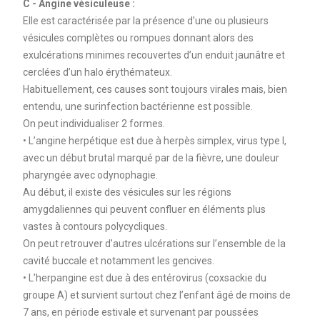
C - Angine vésiculeuse :
Elle est caractérisée par la présence d’une ou plusieurs
vésicules complètes ou rompues donnant alors des
exulcérations minimes recouvertes d’un enduit jaunâtre et
cerclées d’un halo érythémateux.
Habituellement, ces causes sont toujours virales mais, bien
entendu, une surinfection bactérienne est possible.
On peut individualiser 2 formes.
• L’angine herpétique est due à herpès simplex, virus type I,
avec un début brutal marqué par de la fièvre, une douleur
pharyngée avec odynophagie.
Au début, il existe des vésicules sur les régions
amygdaliennes qui peuvent confluer en éléments plus
vastes à contours polycycliques.
On peut retrouver d’autres ulcérations sur l’ensemble de la
cavité buccale et notamment les gencives.
• L’herpangine est due à des entérovirus (coxsackie du
groupe A) et survient surtout chez l’enfant âgé de moins de
7 ans, en période estivale et survenant par poussées