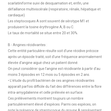
scarlatiniforme suivi de desquamation et, enfin, une
défaillance multiviscérale (respiratoire, rénale, hépatique et
cardiaque).
Les steptocoques A sont souvent de sérotype M1 et
produisent la toxine érythrogène A, B ou C.
Le taux de mortalité se situe entre 20 et 30%.
B - Angines récidivantes :
Cette entité particulière résulte soit d’une récidive précoce
après un épisode traité, soit d’une fréquence anormalement
élevée d’angine aiguë chez un patient donné.
On peut considérer que l’angine est récidivante à partir d’au
moins 3 épisodes en 12 mois ou 5 épisodes en 2 ans.
• L’étude du profil bactérien de ces angines récidivantes
apparaît parfois difficile du fait des différences entre la flore
intra-amygdalienne et celle prélevée en surface.
Ces prélèvements montrent toujours un nombre
particulièrement élevé d’espèces. Parmi ces espèces, on
note la présence de streptocoque du groupe A représentant