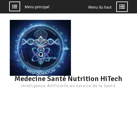
Menu principal
Menu du haut
Aller
au
contenu
Medecine Santé Nutrition HiTech
Intelligence Artificielle au service de la Santé