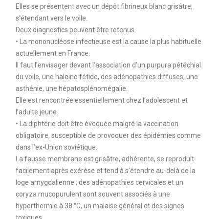
Elles se présentent avec un dépôt fibrineux blanc grisâtre,
s’étendant vers le voile.
Deux diagnostics peuvent être retenus.
• La mononucléose infectieuse est la cause la plus habituelle
actuellement en France.
Il faut l’envisager devant l’association d’un purpura pétéchial
du voile, une haleine fétide, des adénopathies diffuses, une
asthénie, une hépatosplénomégalie.
Elle est rencontrée essentiellement chez l’adolescent et
l’adulte jeune.
• La diphtérie doit être évoquée malgré la vaccination
obligatoire, susceptible de provoquer des épidémies comme
dans l’ex-Union soviétique.
La fausse membrane est grisâtre, adhérente, se reproduit
facilement après exérèse et tend à s’étendre au-delà de la
loge amygdalienne ; des adénopathies cervicales et un
coryza mucopurulent sont souvent associés à une
hyperthermie à 38 °C, un malaise général et des signes
toxiques.