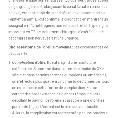
une lésion lytique non rehaussée, typiquement située autour
du ganglion géniculé, élargissant le canal facial en amont et
en aval, érodant le toit de la cochlée et envahissant parfois
l’épitympanum. L’IRM confirme le diagnostic en montrant un
isosignal en T1, hétérogène, non rehaussé, et un hypersignal
important en T2. Le traitement chirurgical d’exérèse et de
décompression nerveuse est une urgence.
Cholestéatome de l'oreille moyenne
: les circonstances de
découverte
Complication d’otite.
Il peut s’agir d’une mastoïdite
extériorisée. Si, comme dans la première moitié du XXe
siècle et dans certains services européens ou américains,
on n’effectue plus quatre à cinq mastoïdectomies par jour,
on note encore cette forme de complication. Elle se
caractérise par l’existence d’un abcès rétroauriculaire
décollant le pavillon de l’oreille et associé à une otorrhée
purulente (fig 7). L’enfant est le plus souvent touché.
Ailleurs, la complication est représentée par une paralysie