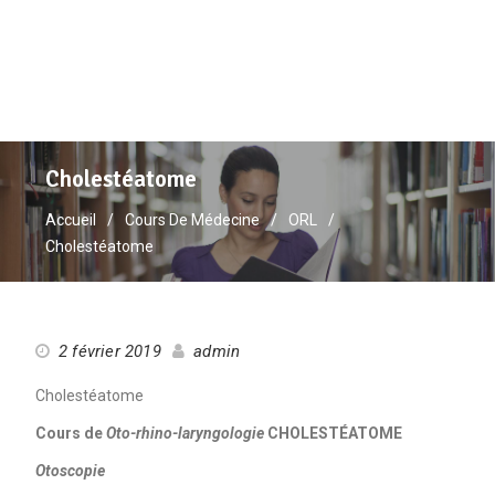
Cholestéatome
Accueil
Cours De Médecine
ORL
Cholestéatome
2 février 2019
admin
Cholestéatome
Cours de
Oto-rhino-laryngologie
CHOLESTÉATOME
Otoscopie