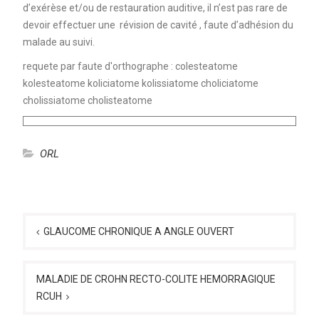
d’exérèse et/ou de restauration auditive, il n’est pas rare de
devoir effectuer une révision de cavité , faute d’adhésion du
malade au suivi.
requete par faute d'orthographe : colesteatome
kolesteatome koliciatome kolissiatome choliciatome
cholissiatome cholisteatome
ORL
Navigation
de
GLAUCOME CHRONIQUE A ANGLE OUVERT
l’article
MALADIE DE CROHN RECTO-COLITE HEMORRAGIQUE
RCUH