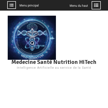
Menu principal
Menu du haut
Aller
au
contenu
Medecine Santé Nutrition HiTech
Intelligence Artificielle au service de la Santé