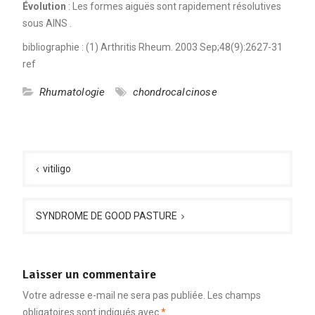
Évolution
: Les formes aiguës sont rapidement résolutives
sous AINS .
bibliographie : (1) Arthritis Rheum. 2003 Sep;48(9):2627-31
ref
Rhumatologie
chondrocalcinose
Navigation
de
vitiligo
l’article
SYNDROME DE GOOD PASTURE
Laisser un commentaire
Votre adresse e-mail ne sera pas publiée.
Les champs
obligatoires sont indiqués avec
*