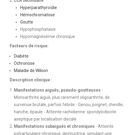
CCA secondaire
Hyperparathyroïdie
Hémochromatose
Goutte
Hypophosphatasie
Hypomagnésémie chronique
Facteurs de risque:
Diabète
Ochronose
Maladie de Wilson
Description clinique :
Manifestations aiguës, pseudo-goutteuses
-
Monoarthrite aiguë, plus rarement oligoarthrite, de
survenue brutale, parfois fébrile - Genou, poignet, cheville,
hanche, épaule - Atteinte rachidienne: spondylodiscite
aseptique par localisation discale
Manifestations subaiguës et chroniques
- Atteinte
polyarticulaire chronique, destructrice, simulant une