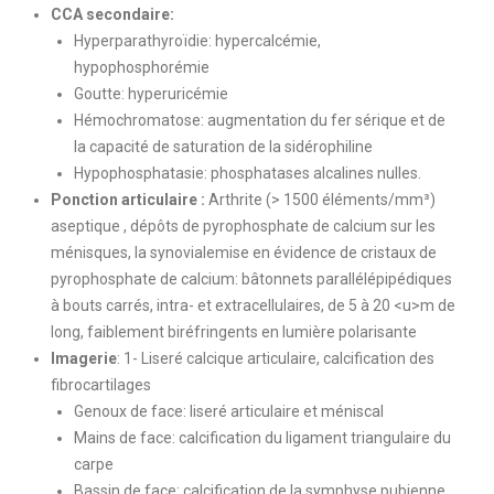
CCA secondaire:
Hyperparathyroïdie: hypercalcémie,
hypophosphorémie
Goutte: hyperuricémie
Hémochromatose: augmentation du fer sérique et de
la capacité de saturation de la sidérophiline
Hypophosphatasie: phosphatases alcalines nulles.
Ponction articulaire :
Arthrite (> 1500 éléments/mm³)
aseptique , dépôts de pyrophosphate de calcium sur les
ménisques, la synovialemise en évidence de cristaux de
pyrophosphate de calcium: bâtonnets parallélépipédiques
à bouts carrés, intra- et extracellulaires, de 5 à 20 <u>m de
long, faiblement biréfringents en lumière polarisante
Imagerie
: 1- Liseré calcique articulaire, calcification des
fibrocartilages
Genoux de face: liseré articulaire et méniscal
Mains de face: calcification du ligament triangulaire du
carpe
Bassin de face: calcification de la symphyse pubienne,