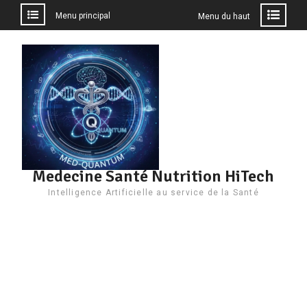
Menu principal
Menu du haut
Aller
au
contenu
Medecine Santé Nutrition HiTech
Intelligence Artificielle au service de la Santé