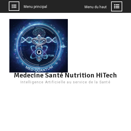
Menu principal
Menu du haut
Aller
au
contenu
Medecine Santé Nutrition HiTech
Intelligence Artificielle au service de la Santé