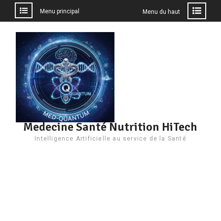
Menu principal
Menu du haut
Aller
au
contenu
Medecine Santé Nutrition HiTech
Intelligence Artificielle au service de la Santé