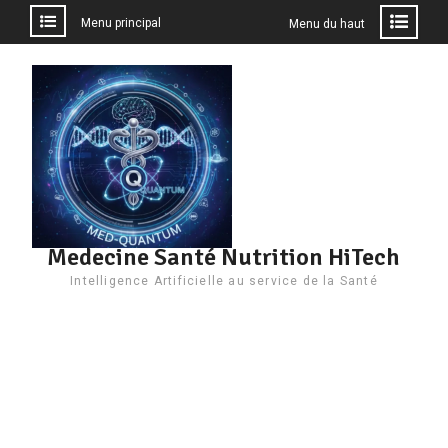
Menu principal
Menu du haut
Aller
au
contenu
Medecine Santé Nutrition HiTech
Intelligence Artificielle au service de la Santé