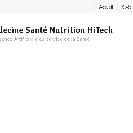
Accueil
Spéci
ecine Santé Nutrition HiTech
igence Artificielle au service de la Santé