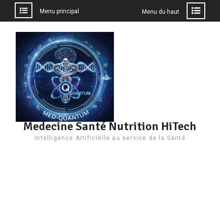
Menu principal
Menu du haut
Aller
au
contenu
Medecine Santé Nutrition HiTech
Intelligence Artificielle au service de la Santé