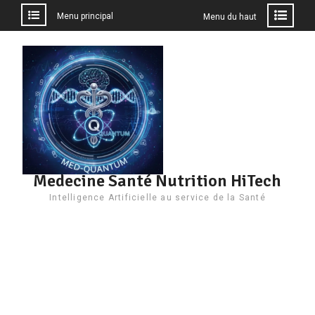
Menu principal
Menu du haut
Aller
au
contenu
Medecine Santé Nutrition HiTech
Intelligence Artificielle au service de la Santé