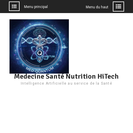
Menu principal
Menu du haut
Aller
au
contenu
Medecine Santé Nutrition HiTech
Intelligence Artificielle au service de la Santé