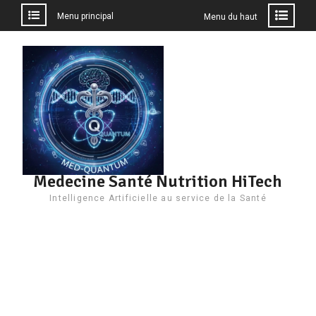
Menu principal
Menu du haut
Aller
au
contenu
Medecine Santé Nutrition HiTech
Intelligence Artificielle au service de la Santé