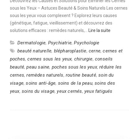
Découvrez les Causes et Solutions pour Éliminer les Cernes
sous les Yeux – Astuces Beauté & Soins Naturels Les cernes
sous les yeux vous complexent ? Explorez leurs causes
(génétique, fatigue, vieillissement) et découvrez des
solutions efficaces : remèdes naturels,…
Lire la suite
Dermatologie
,
Psychiatrie
,
Psychologie
beauté naturelle
,
blépharoplastie
,
cerne
,
cernes et
poches
,
cernes sous les yeux
,
chirurgie
,
conseils
beauté
,
peau saine
,
poches sous les yeux
,
réduire les
cernes
,
remèdes naturels
,
routine beauté
,
soin du
visage
,
soins anti-âge
,
soins de la peau
,
soins des
yeux
,
soins du visage
,
yeux cernés
,
yeux fatigués