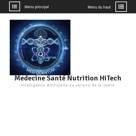
Menu principal
Menu du haut
Aller
au
contenu
Medecine Santé Nutrition HiTech
Intelligence Artificielle au service de la Santé