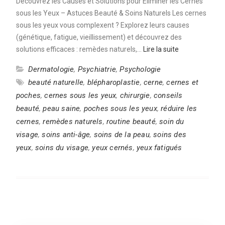
Découvrez les Causes et Solutions pour Éliminer les Cernes
sous les Yeux – Astuces Beauté & Soins Naturels Les cernes
sous les yeux vous complexent ? Explorez leurs causes
(génétique, fatigue, vieillissement) et découvrez des
solutions efficaces : remèdes naturels,…
Lire la suite
Dermatologie
,
Psychiatrie
,
Psychologie
beauté naturelle
,
blépharoplastie
,
cerne
,
cernes et
poches
,
cernes sous les yeux
,
chirurgie
,
conseils
beauté
,
peau saine
,
poches sous les yeux
,
réduire les
cernes
,
remèdes naturels
,
routine beauté
,
soin du
visage
,
soins anti-âge
,
soins de la peau
,
soins des
yeux
,
soins du visage
,
yeux cernés
,
yeux fatigués