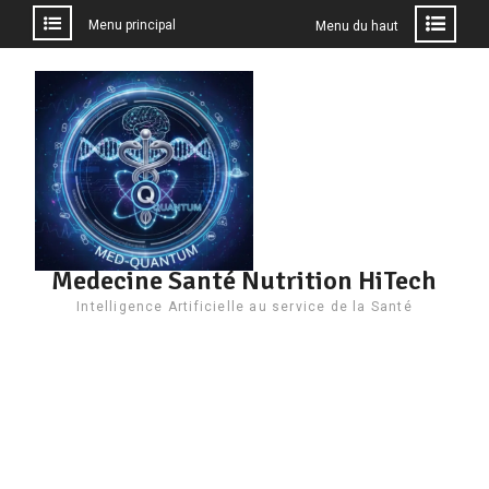
Menu principal
Menu du haut
Aller
au
contenu
Medecine Santé Nutrition HiTech
Intelligence Artificielle au service de la Santé