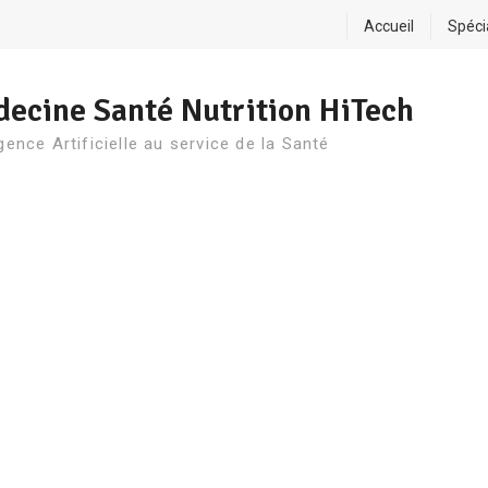
Accueil
Spéci
ecine Santé Nutrition HiTech
igence Artificielle au service de la Santé