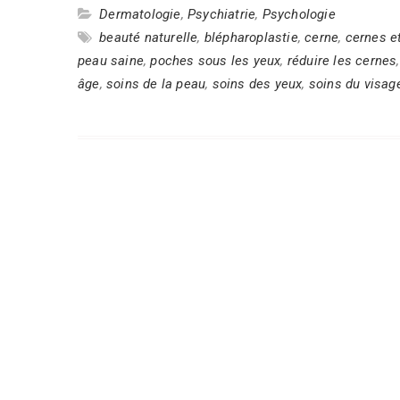
Dermatologie
,
Psychiatrie
,
Psychologie
beauté naturelle
,
blépharoplastie
,
cerne
,
cernes e
peau saine
,
poches sous les yeux
,
réduire les cernes
âge
,
soins de la peau
,
soins des yeux
,
soins du visag