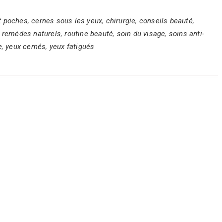
t poches
,
cernes sous les yeux
,
chirurgie
,
conseils beauté
,
,
remèdes naturels
,
routine beauté
,
soin du visage
,
soins anti-
e
,
yeux cernés
,
yeux fatigués