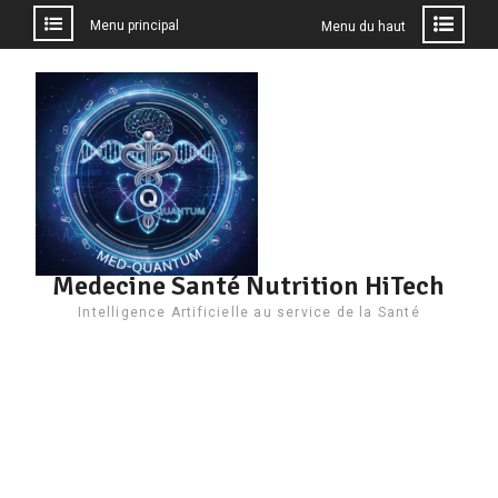
Menu principal
Menu du haut
Aller
au
contenu
Medecine Santé Nutrition HiTech
Intelligence Artificielle au service de la Santé