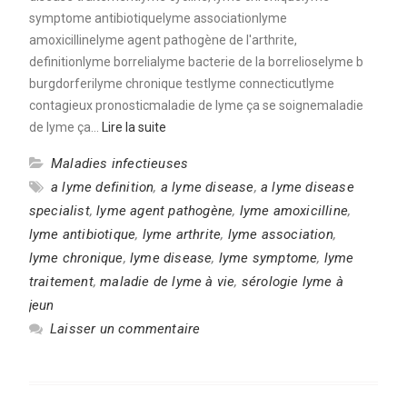
symptome antibiotiquelyme associationlyme
amoxicillinelyme agent pathogène de l'arthrite,
definitionlyme borrelialyme bacterie de la borrelioselyme b
burgdorferilyme chronique testlyme connecticutlyme
contagieux pronosticmaladie de lyme ça se soignemaladie
de lyme ça…
Lire la suite
Maladies infectieuses
a lyme definition
,
a lyme disease
,
a lyme disease
specialist
,
lyme agent pathogène
,
lyme amoxicilline
,
lyme antibiotique
,
lyme arthrite
,
lyme association
,
lyme chronique
,
lyme disease
,
lyme symptome
,
lyme
traitement
,
maladie de lyme à vie
,
sérologie lyme à
jeun
Laisser un commentaire