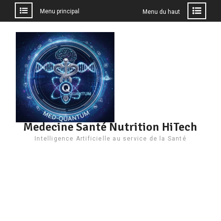
Menu principal
Menu du haut
Aller
au
contenu
Medecine Santé Nutrition HiTech
Intelligence Artificielle au service de la Santé