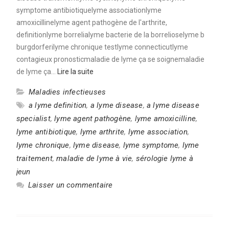
symptome antibiotiquelyme associationlyme
amoxicillinelyme agent pathogène de l'arthrite,
definitionlyme borrelialyme bacterie de la borrelioselyme b
burgdorferilyme chronique testlyme connecticutlyme
contagieux pronosticmaladie de lyme ça se soignemaladie
de lyme ça…
Lire la suite
Maladies infectieuses
a lyme definition
,
a lyme disease
,
a lyme disease
specialist
,
lyme agent pathogène
,
lyme amoxicilline
,
lyme antibiotique
,
lyme arthrite
,
lyme association
,
lyme chronique
,
lyme disease
,
lyme symptome
,
lyme
traitement
,
maladie de lyme à vie
,
sérologie lyme à
jeun
Laisser un commentaire