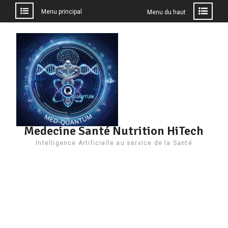
Menu principal
Menu du haut
Aller
au
contenu
Medecine Santé Nutrition HiTech
Intelligence Artificielle au service de la Santé