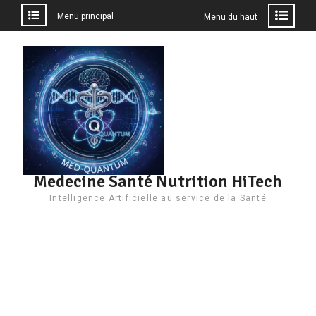
Menu principal
Menu du haut
Aller
au
contenu
Medecine Santé Nutrition HiTech
Intelligence Artificielle au service de la Santé