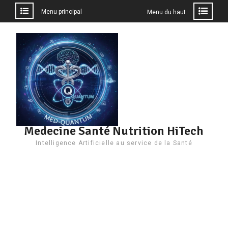
Menu principal
Menu du haut
Aller
au
contenu
Medecine Santé Nutrition HiTech
Intelligence Artificielle au service de la Santé