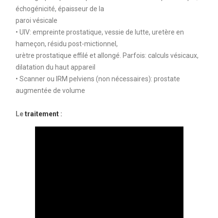
échogénicité, épaisseur de la
paroi vésicale
• UIV: empreinte prostatique, vessie de lutte, uretère en
hameçon, résidu post-mictionnel,
urètre prostatique effilé et allongé. Parfois: calculs vésicaux,
dilatation du haut appareil
• Scanner ou IRM pelviens (non nécessaires): prostate
augmentée de volume
Le
traitement
: