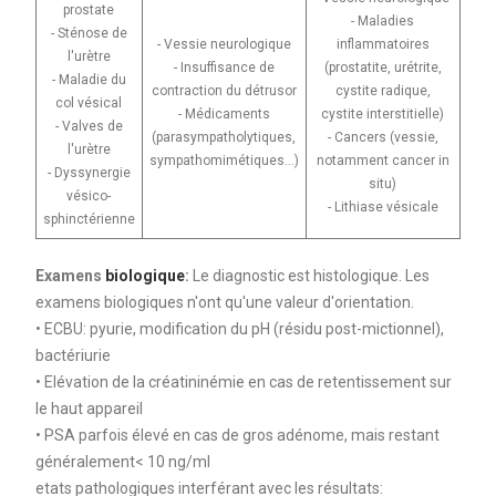
prostate
- Maladies
- Sténose de
- Vessie neurologique
inflammatoires
l'urètre
- Insuffisance de
(prostatite, urétrite,
- Maladie du
contraction du détrusor
cystite radique,
col vésical
- Médicaments
cystite interstitielle)
- Valves de
(parasympatholytiques,
- Cancers (vessie,
l'urètre
sympathomimétiques...)
notamment cancer in
- Dyssynergie
situ)
vésico-
- Lithiase vésicale
sphinctérienne
Examens
biologique
:
Le diagnostic est histologique. Les
examens biologiques n'ont qu'une valeur d'orientation.
• ECBU: pyurie, modification du pH (résidu post-mictionnel),
bactériurie
• Elévation de la créatininémie en cas de retentissement sur
le haut appareil
• PSA parfois élevé en cas de gros adénome, mais restant
généralement< 10 ng/ml
etats pathologiques interférant avec les résultats: