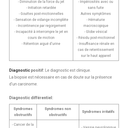
- Diminution de la force du jet
- Impériosités avec ou
- Initiation retardée
sans fuite
- Gouttes post-mictionnelles
Autres symptômes
- Sensation de vidange incomplète
- Hématurie
- Incontinence par regorgement
macroscopique
- Incapacité à interrompre le jet en
- Globe vésical
cours de miction
- Résidu post-mictionnel
- Rétention aiguë d'urine
- Insuffisance rénale en
cas de retentissement
sur le haut appareil
Diagnostic
positif:
Le diagnostic est clinique.
La biopsie est nécessaire en cas de doute sur la présence
d'un carcinome.
Diagnostic différentiel:
Syndromes
Syndromes non
Syndromes irritatifs
obstructifs
obstructifs
- Cancer de la
- Vessie neurologique