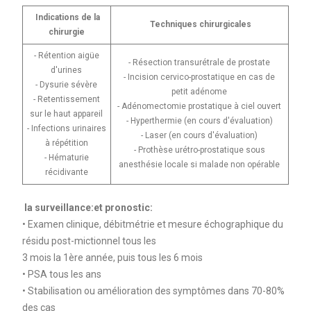
Indications de la
Techniques chirurgicales
chirurgie
- Rétention aigüe
- Résection transurétrale de prostate
d'urines
- Incision cervico-prostatique en cas de
- Dysurie sévère
petit adénome
- Retentissement
- Adénomectomie prostatique à ciel ouvert
sur le haut appareil
- Hyperthermie (en cours d'évaluation)
- Infections urinaires
- Laser (en cours d'évaluation)
à répétition
- Prothèse urétro-prostatique sous
- Hématurie
anesthésie locale si malade non opérable
récidivante
la surveillance:et pronostic:
• Examen clinique, débitmétrie et mesure échographique du
résidu post-mictionnel tous les
3 mois la 1ère année, puis tous les 6 mois
• PSA tous les ans
• Stabilisation ou amélioration des symptômes dans 70-80%
des cas