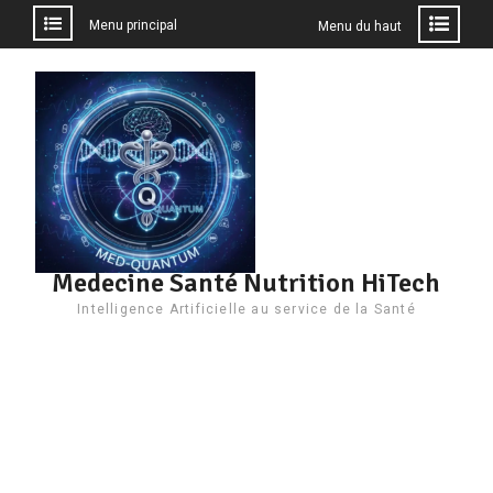
Menu principal
Menu du haut
Aller
au
contenu
Medecine Santé Nutrition HiTech
Intelligence Artificielle au service de la Santé