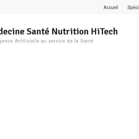
Accueil
Spéci
ecine Santé Nutrition HiTech
igence Artificielle au service de la Santé