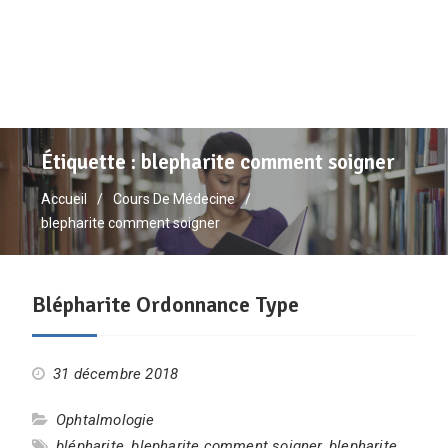
Étiquette :
blepharite comment soigner
Accueil
Cours De Médecine
blepharite comment soigner
Blépharite Ordonnance Type
31 décembre 2018
Ophtalmologie
blépharite
,
blepharite comment soigner
,
blepharite