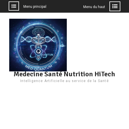
Menu principal
Menu du haut
Aller
au
contenu
Medecine Santé Nutrition HiTech
Intelligence Artificielle au service de la Santé