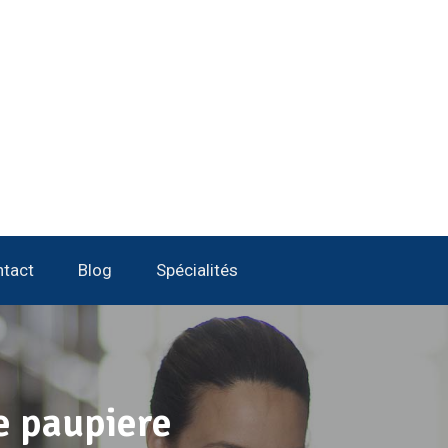
tact
Blog
Spécialités
e paupiere