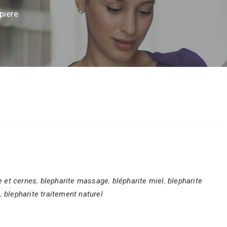
piere
e et cernes
,
blepharite massage
,
blépharite miel
,
blepharite
s
,
blepharite traitement naturel