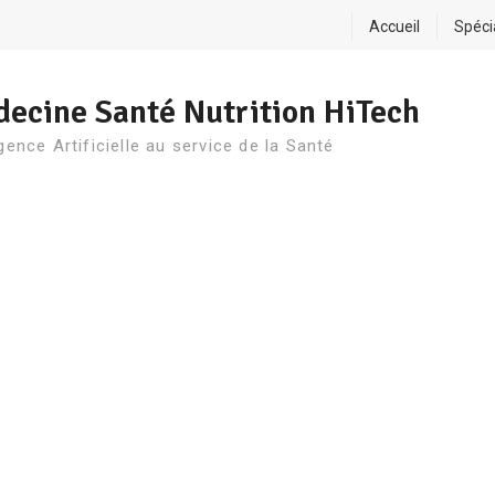
Accueil
Spéci
ecine Santé Nutrition HiTech
igence Artificielle au service de la Santé