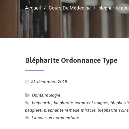
Accueil
Cours De Médecine
blepharite pau
Blépharite Ordonnance Type
31 décembre 2018
Ophtalmologie
blépharite
,
blepharite comment soigner
,
blepharit
paupiere
,
blepharite remede miracle
,
blepharite soin
Laisser un commentaire