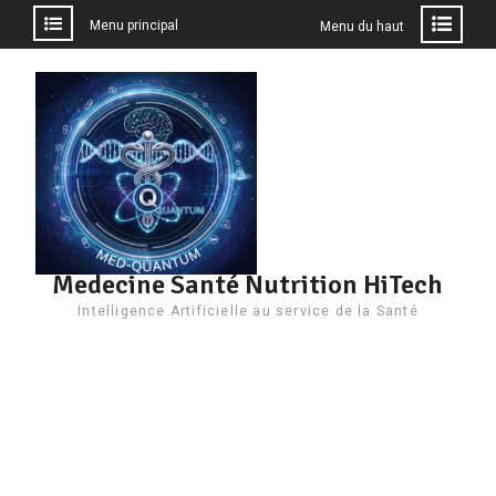
Menu principal
Menu du haut
Aller
au
contenu
Medecine Santé Nutrition HiTech
Intelligence Artificielle au service de la Santé