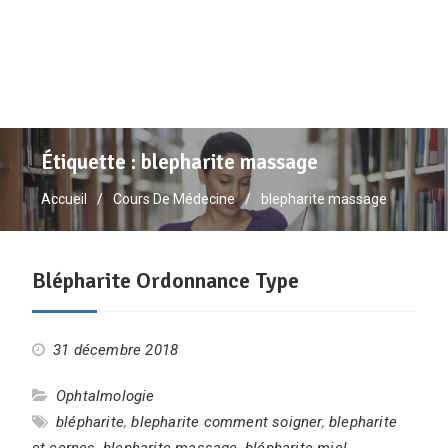
Étiquette :
blepharite massage
Accueil
Cours De Médecine
blepharite massage
Blépharite Ordonnance Type
31 décembre 2018
Ophtalmologie
blépharite
,
blepharite comment soigner
,
blepharite
et cernes
,
blepharite massage
,
blépharite miel
,