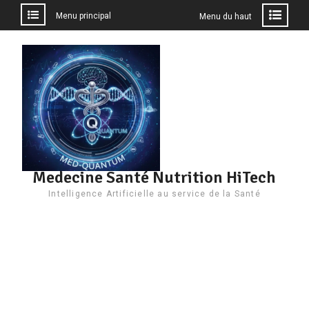
Menu principal
Menu du haut
Aller
au
contenu
Medecine Santé Nutrition HiTech
Intelligence Artificielle au service de la Santé