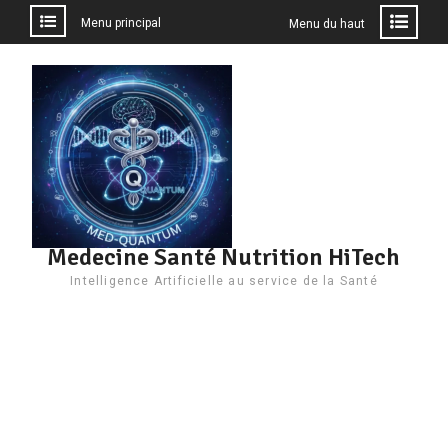
Menu principal
Menu du haut
Aller
au
contenu
Medecine Santé Nutrition HiTech
Intelligence Artificielle au service de la Santé