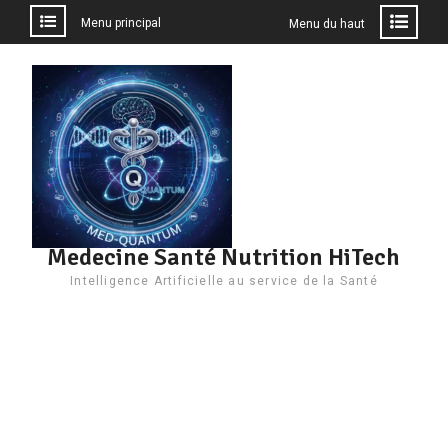
Menu principal
Menu du haut
Aller
au
contenu
Medecine Santé Nutrition HiTech
Intelligence Artificielle au service de la Santé