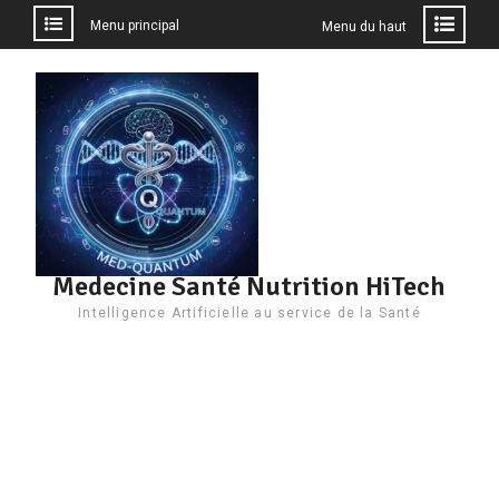
Menu principal
Menu du haut
Aller
au
contenu
Medecine Santé Nutrition HiTech
Intelligence Artificielle au service de la Santé