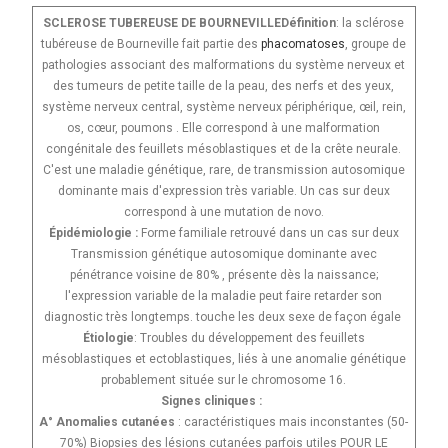
SCLEROSE TUBEREUSE DE BOURNEVILLEDéfinition
: la sclérose
tubéreuse de Bourneville fait partie des
phacomatoses
, groupe de
pathologies associant des malformations du système nerveux et
des tumeurs de petite taille de la peau, des nerfs et des yeux,
système nerveux central, système nerveux périphérique, œil, rein,
os, cœur, poumons . Elle correspond à une malformation
congénitale des feuillets mésoblastiques et de la crête neurale.
C'est une maladie génétique, rare, de transmission autosomique
dominante mais d'expression très variable. Un cas sur deux
correspond à une mutation de novo.
Épidémiologie :
Forme familiale retrouvé dans un cas sur deux
Transmission génétique autosomique dominante avec
pénétrance voisine de 80% , présente dès la naissance;
l'expression variable de la maladie peut faire retarder son
diagnostic très longtemps. touche les deux sexe de façon égale
Étiologie
: Troubles du développement des feuillets
mésoblastiques et ectoblastiques, liés à une anomalie génétique
probablement située sur le chromosome 16.
Signes cliniques :
A° Anomalies cutanées
: caractéristiques mais inconstantes (50-
70%) Biopsies des lésions cutanées parfois utiles POUR LE