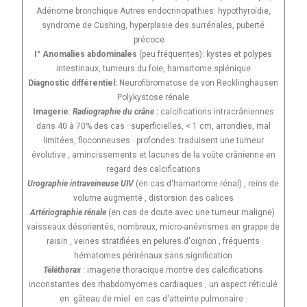
Adénome bronchique Autres endocrinopathies: hypothyroïdie,
syndrome de Cushing, hyperplasie des surrénales, puberté
précoce
I° Anomalies abdominales
(peu fréquentes): kystes et polypes
intestinaux, tumeurs du foie, hamartome splénique
Diagnostic différentiel:
Neurofibromatose de von Recklinghausen
Polykystose rénale
Imagerie
:
Radiographie du crâne :
calcifications intracrâniennes
dans 40 à 70% des cas · superficielles, < 1 cm, arrondies, mal
limitées, floconneuses · profondes: traduisent une tumeur
évolutive , amincissements et lacunes de la voûte crânienne en
regard des calcifications
Urographie intraveineuse UIV
(en cas d'hamartome rénal) , reins de
volume augmenté , distorsion des calices
Artériographie rénale
(en cas de doute avec une tumeur maligne)
vaisseaux désorientés, nombreux, micro-anévrismes en grappe de
raisin , veines stratifiées en pelures d'oignon , fréquents
hématomes périrénaux sans signification
Téléthorax
: imagerie thoracique montre des calcifications
inconstantes des rhabdomyomes cardiaques , un aspect réticulé
en gâteau de miel en cas d'atteinte pulmonaire .