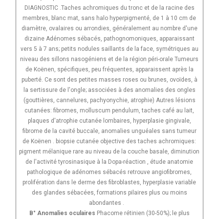
DIAGNOSTIC .Taches achromiques du tronc et de la racine des
membres, blanc mat, sans halo hyperpigmenté, de 1 à 10 cm de
diamètre, ovalaires ou arrondies, généralement au nombre d'une
dizaine Adénomes sébacés, pathognomoniques, apparaissant
vers 5 à 7 ans; petits nodules saillants de la face, symétriques au
niveau des sillons nasogéniens et de la région péri-orale Tumeurs
de Koënen, spécifiques, peu fréquentes, apparaissent après la
puberté. Ce sont des petites masses roses ou brunes, ovoïdes, à
la sertissure de l'ongle; associées à des anomalies des ongles
(gouttières, cannelures, pachyonychie, atrophie) Autres lésions
cutanées: fibromes, molluscum pendulum, taches café au lait,
plaques d'atrophie cutanée lombaires, hyperplasie gingivale,
fibrome de la cavité buccale, anomalies unguéales sans tumeur
de Koënen . biopsie cutanée objective des taches achromiques:
pigment mélanique rare au niveau de la couche basale, diminution
de l'activité tyrosinasique à la Dopa-réaction , étude anatomie
pathologique de adénomes sébacés retrouve angiofibromes,
prolifération dans le derme des fibroblastes, hyperplasie variable
des glandes sébacées, formations pilaires plus ou moins
abondantes .
B° Anomalies oculaires
Phacome rétinien (30-50%); le plus