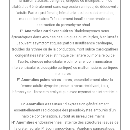
hamartomateuses, bénignes, uniques ou multiples, uni- ou
bilatérales Généralement sans expression clinique, de découverte
fortuite Parfois protéinurie, hématurie, douleurs abdominales,
masses lombaires Très rarement insuffisance rénale par
destruction du parenchyme rénal
E° Anomalies cardiovasculaires
Rhabdomyomes sous-
épicardiques dans 45% des cas uniques ou multiples, bien limités
, souvent asymptomatiques; parfois insuffisance cardiaque,
troubles du rythme ou de la conduction, mort subite Cardiopathies
congénitales (sténose isthmique de l'artère pulmonaire ou de
l'aorte, sténose infundibulaire pulmonaire, communication
interventriculaire, bicuspidie aortique) ou malformations aortiques
non rares
F° Anomalies pulmonaires
: rares, essentiellement chez la
femme adulte dyspnée, pneumothorax récidivant, toux,
hémoptysie . fibrose microkystique avec myomatose interstitielle
.
G° Anomalies osseuses
: d'expression généralement
essentiellement radiologique des pseudo-kystes entourés d'un
halo de condensation, surtout au niveau des mains
H° Anomalies endocriniennes
: atteinte des structures issues de
la crête neurale: Phéochromocytome, Apudome pancréatique,