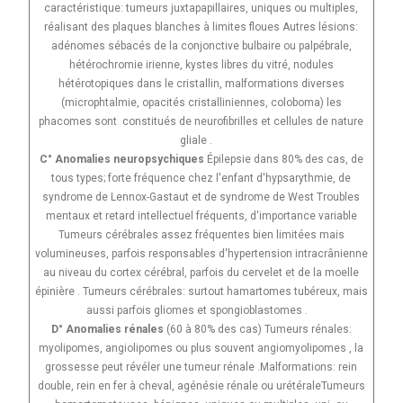
caractéristique: tumeurs juxtapapillaires, uniques ou multiples,
réalisant des plaques blanches à limites floues Autres lésions:
adénomes sébacés de la conjonctive bulbaire ou palpébrale,
hétérochromie irienne, kystes libres du vitré, nodules
hétérotopiques dans le cristallin, malformations diverses
(microphtalmie, opacités cristalliniennes, coloboma) les
phacomes sont constitués de neurofibrilles et cellules de nature
gliale .
C° Anomalies neuropsychiques
Épilepsie dans 80% des cas, de
tous types; forte fréquence chez l'enfant d'hypsarythmie, de
syndrome de Lennox-Gastaut et de syndrome de West Troubles
mentaux et retard intellectuel fréquents, d'importance variable
Tumeurs cérébrales assez fréquentes bien limitées mais
volumineuses, parfois responsables d'hypertension intracrânienne
au niveau du cortex cérébral, parfois du cervelet et de la moelle
épinière . Tumeurs cérébrales: surtout hamartomes tubéreux, mais
aussi parfois gliomes et spongioblastomes .
D° Anomalies rénales
(60 à 80% des cas) Tumeurs rénales:
myolipomes, angiolipomes ou plus souvent angiomyolipomes , la
grossesse peut révéler une tumeur rénale .Malformations: rein
double, rein en fer à cheval, agénésie rénale ou urétéraleTumeurs