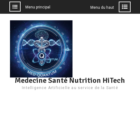
Menu principal
Menu du haut
Aller
au
contenu
Medecine Santé Nutrition HiTech
Intelligence Artificielle au service de la Santé