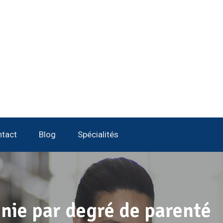
tact
Blog
Spécialités
nie par degré de parenté