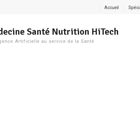
Accueil
Spéci
ecine Santé Nutrition HiTech
igence Artificielle au service de la Santé