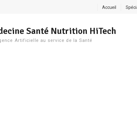
Accueil
Spéci
ecine Santé Nutrition HiTech
igence Artificielle au service de la Santé