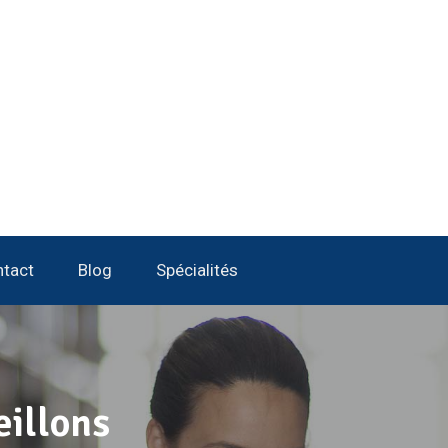
tact
Blog
Spécialités
eillons